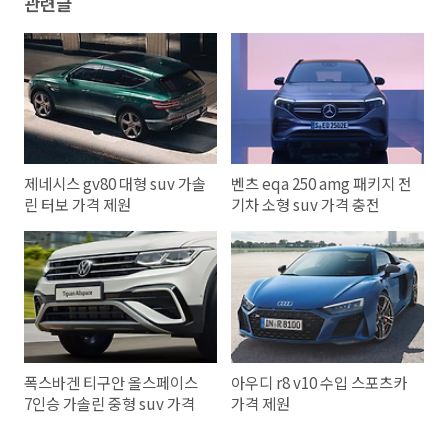
관련글
제네시스 gv80 대형 suv 가솔
벤츠 eqa 250 amg 패키지 전
린 터보 가격 제원
기차 소형 suv 가격 충전
폭스바겐 티구안 올스페이스
아우디 r8 v10 수입 스포츠카
7인승 가솔린 중형 suv 가격
가격 제원