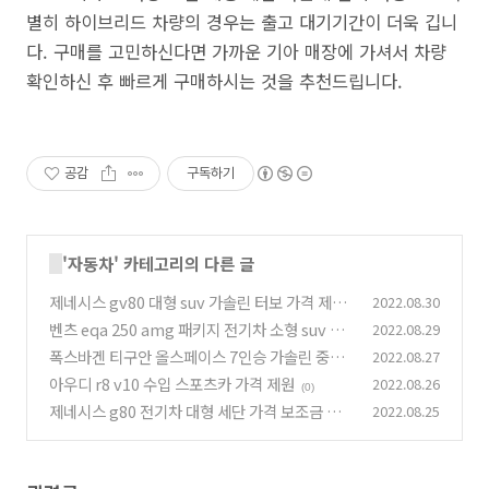
별히 하이브리드 차량의 경우는 출고 대기기간이 더욱 깁니
다. 구매를 고민하신다면 가까운 기아 매장에 가셔서 차량
확인하신 후 빠르게 구매하시는 것을 추천드립니다.
공감
구독하기
'
자동차
' 카테고리의 다른 글
제네시스 gv80 대형 suv 가솔린 터보 가격 제원
2022.08.30
벤츠 eqa 250 amg 패키지 전기차 소형 suv 가
2022.08.29
(0)
격 충전
폭스바겐 티구안 올스페이스 7인승 가솔린 중형
2022.08.27
(0)
suv 가격
아우디 r8 v10 수입 스포츠카 가격 제원
2022.08.26
(0)
(0)
제네시스 g80 전기차 대형 세단 가격 보조금 충
2022.08.25
전
(0)