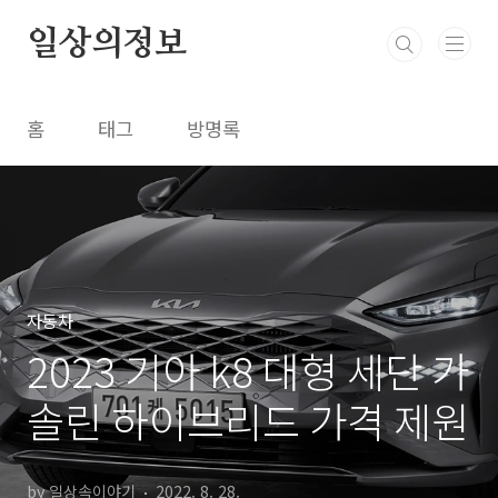
본문 바로가기
일상의정보
홈
태그
방명록
자동차
2023 기아 k8 대형 세단 가
솔린 하이브리드 가격 제원
by 일상속이야기
2022. 8. 28.