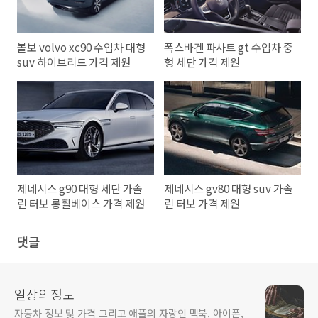
볼보 volvo xc90 수입차 대형
폭스바겐 파사트 gt 수입차 중
suv 하이브리드 가격 제원
형 세단 가격 제원
제네시스 g90 대형 세단 가솔
제네시스 gv80 대형 suv 가솔
린 터보 롱휠베이스 가격 제원
린 터보 가격 제원
댓글
일상의정보
자동차 정보 및 가격 그리고 애플의 자랑인 맥북, 아이폰,