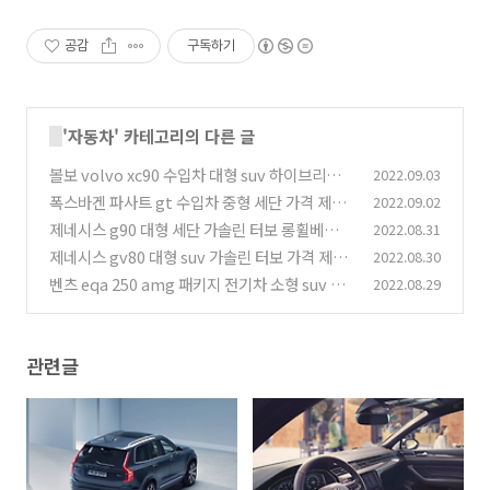
공감
구독하기
'
자동차
' 카테고리의 다른 글
볼보 volvo xc90 수입차 대형 suv 하이브리드
2022.09.03
가격 제원
폭스바겐 파사트 gt 수입차 중형 세단 가격 제원
2022.09.02
(0)
제네시스 g90 대형 세단 가솔린 터보 롱휠베이스
2022.08.31
(0)
가격 제원
제네시스 gv80 대형 suv 가솔린 터보 가격 제원
2022.08.30
(0)
벤츠 eqa 250 amg 패키지 전기차 소형 suv 가
2022.08.29
(0)
격 충전
(0)
관련글