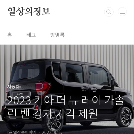
본문 바로가기
일상의정보
홈
태그
방명록
자동차
2023 기아 더 뉴 레이 가솔
린 밴 경차 가격 제원
by 일상속이야기
2022. 9. 1.