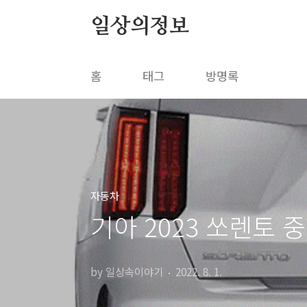
본문 바로가기
일상의정보
홈
태그
방명록
자동차
기아 2023 쏘렌토 
by 일상속이야기
2022. 8. 1.