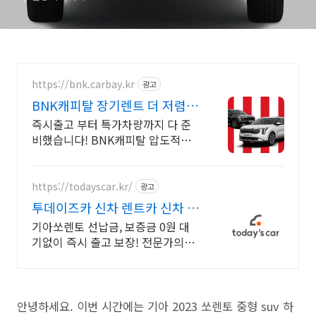
https://bnk.carbay.kr
광고
BNK캐피탈 장기렌트 더 저렴하
게 계약하고
즉시출고 부터 특가차량까지 다 준
비했습니다! BNK캐피탈 압도적인
추가할인 적용. BNK에서 자랑하는
7일이내 빠른출고, 할인 + 추가할인
으로 더 저렴한 견적!
https://todayscar.kr/
광고
투데이즈카 신차 렌트카 신차 장
기렌트 특가
기아쏘렌토 선납금, 보증금 0원 대
기없이 즉시 출고 보장! 전문가의
1:1 맞춤 컨설팅으로 합리적으로 장
기렌트/리스를 이용해 보세요!
안녕하세요. 이번 시간에는 기아 2023 쏘렌토 중형 suv 하