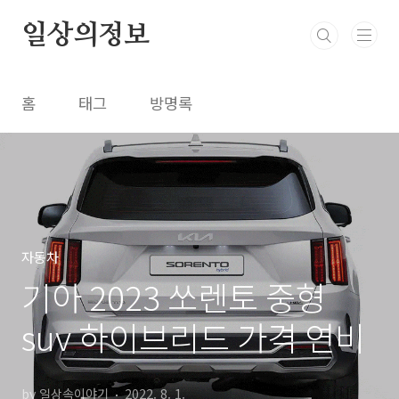
본문 바로가기
일상의정보
홈
태그
방명록
자동차
기아 2023 쏘렌토 중형
suv 하이브리드 가격 연비
by 일상속이야기
2022. 8. 1.